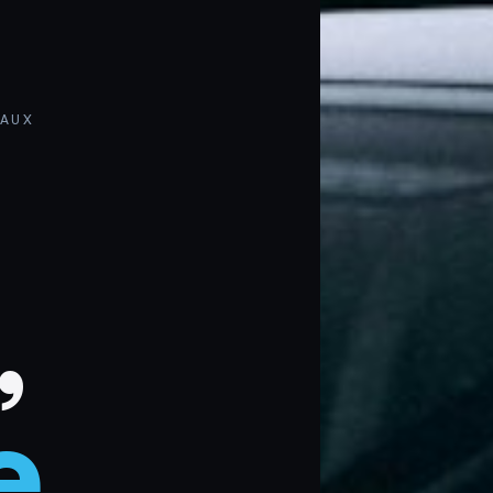
EAUX
,
e